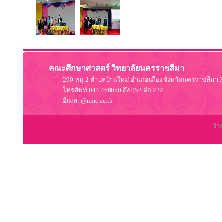
คณะศึกษาศาสตร์ วิทยาลัยนครราชสีมา
290 หมู่ 2 ตำบลบ้านใหม่ อำเภอเมือง จังหวัดนครราชสีมา 
โทรศัพท์ 044 466050 ถึง 052 ต่อ 222
อีเมล: @nmc.ac.th
จำน