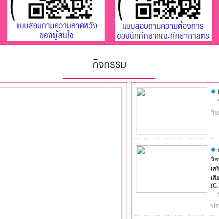
วิ
วิช
เส
เสื
(G.
ปร